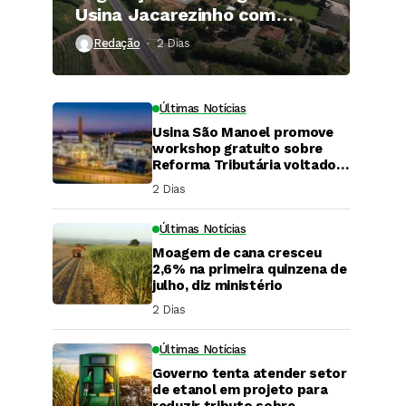
Usina Jacarezinho com
investimento de R$ 120
Redação
2 Dias ⁮
milhões
Últimas Notícias
Usina São Manoel promove
workshop gratuito sobre
Reforma Tributária voltado
ao agronegócio.
2 Dias ⁮
Últimas Notícias
Moagem de cana cresceu
2,6% na primeira quinzena de
julho, diz ministério
2 Dias ⁮
Últimas Notícias
Governo tenta atender setor
DaCana Cast
de etanol em projeto para
reduzir tributo sobre