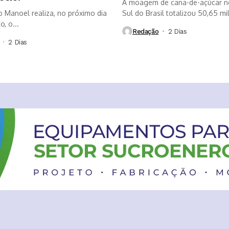
A moagem de cana-de-açúcar n
o Manoel realiza, no próximo dia
Sul do Brasil totalizou 50,65 mi
, o...
Redação
2 Dias ⁮
2 Dias ⁮