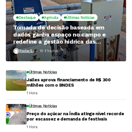
Destaque
Agrícola
Últimas Notícias
Tomada de decisão baseada em
dados ganha espaço no campo e
redefine a gestão hídrica das
propriedades rurais
Redação
10 Minutos ⁮
Últimas Notícias
Jalles aprova financiamento de R$ 300
milhões com o BNDES
1 Hora ⁮
Últimas Notícias
Preço do açúcar na Índia atinge nível recorde
por escassez e demanda de festivais
1 Hora ⁮