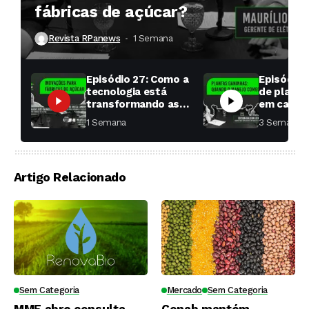
fábricas de açúcar?
Revista RPanews
1 Semana ⁮
Episódio 27: Como a
Episódio 
tecnologia está
de planta
transformando as
em cana: 
fábricas de açúcar?
começar 
1 Semana ⁮
3 Semanas ⁮
toda a di
Artigo Relacionado
Sem Categoria
Mercado
Sem Categoria