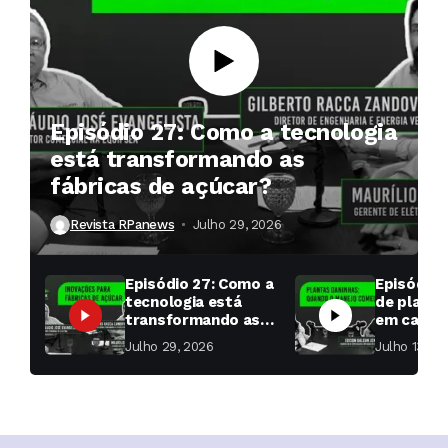
Episódio 27: Como a tecnologia
está transformando as
fábricas de açúcar?
Revista RPanews
Julho 29, 2026
Episódio 27: Como a
Episódio 
tecnologia está
de planta
transformando as
em cana: 
fábricas de açúcar?
começar 
Julho 29, 2026
Julho 13, 2
toda a di