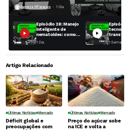
produtividade das soqueiras?
Revista RPanews
1 Dia ⁮
Episódio 28: Manejo
Episódio 
inteligente de
tecnologi
nematoides: como
transfor
aumentar a
fábricas 
1 Dia ⁮
1 Semana ⁮
produtividade das
soqueiras?
Artigo Relacionado
Últimas Notícias
Mercado
Últimas Notícias
Mercado
Déficit global e
Preço do açúcar sobe
preocupações com
na ICE e volta a