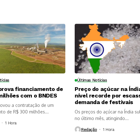
tícias
Últimas Notícias
prova financiamento de
Preço do açúcar na Índi
milhões com o BNDES
nível recorde por escas
demanda de festivais
provou a contratação de um
nto de R$ 300 milhões...
Os preços do açúcar na Índia s
no último mês, atingindo...
1 Hora ⁮
Redação
1 Hora ⁮