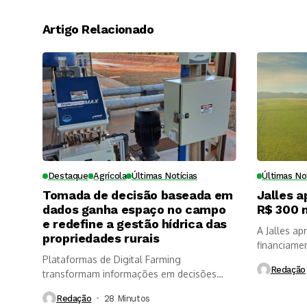
Artigo Relacionado
Destaque
Agrícola
Últimas Notícias
Últimas No
Tomada de decisão baseada em
Jalles a
dados ganha espaço no campo
R$ 300 
e redefine a gestão hídrica das
A Jalles a
propriedades rurais
financiame
Plataformas de Digital Farming
Redação
transformam informações em decisões
mais rápidas, aumentam a...
Redação
28 Minutos ⁮