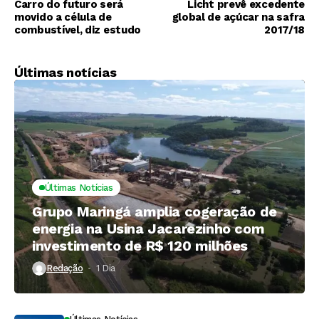
Carro do futuro será
Licht prevê excedente
movido a célula de
global de açúcar na safra
combustível, diz estudo
2017/18
Últimas notícias
Últimas Notícias
Grupo Maringá amplia cogeração de
energia na Usina Jacarezinho com
investimento de R$ 120 milhões
Redação
1 Dia ⁮