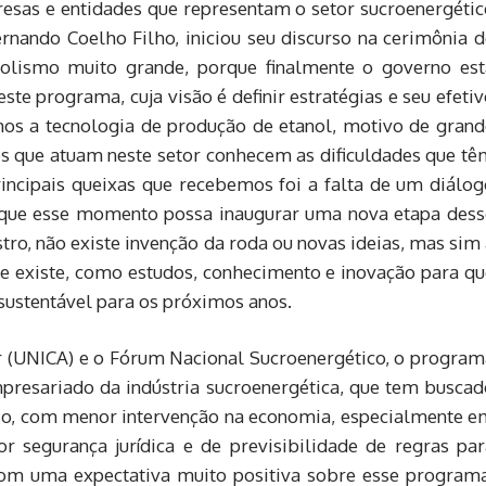
resas e entidades que representam o setor sucroenergétic
ernando Coelho Filho, iniciou seu discurso na cerimônia 
olismo muito grande, porque finalmente o governo est
te programa, cuja visão é definir estratégias e seu efeti
emos a tecnologia de produção de etanol, motivo de grand
os que atuam neste setor conhecem as dificuldades que tê
incipais queixas que recebemos foi a falta de um diálog
que esse momento possa inaugurar uma nova etapa dess
tro, não existe invenção da roda ou novas ideias, mas sim
ue existe, como estudos, conhecimento e inovação para qu
 sustentável para os próximos anos.
ar (UNICA) e o Fórum Nacional Sucroenergético, o program
presariado da indústria sucroenergética, que tem buscad
o, com menor intervenção na economia, especialmente e
r segurança jurídica e de previsibilidade de regras par
com uma expectativa muito positiva sobre esse programa