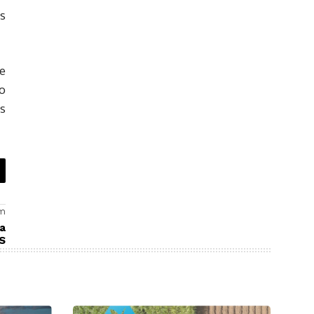
s
e
o
s
em
ia
S