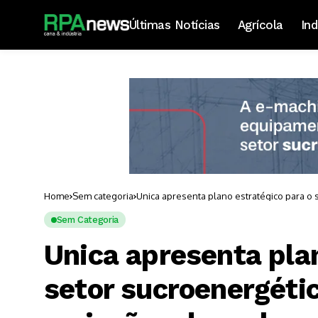
Últimas Notícias
Agrícola
Ind
Home
Sem categoria
Unica apresenta plano estratégico para 
Sem Categoria
Unica apresenta pla
setor sucroenergét