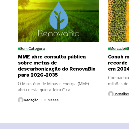
Sem Categoria
Mercado
MME abre consulta pública
Conab m
sobre metas de
recorde
descarbonização do RenovaBio
em 202
para 2026-2035
Companhia 
O Ministério de Minas e Energia (MME)
milhões de
abriu nesta quinta-feira (11) a...
do...
Jornalis
Redação
11 Meses ⁮