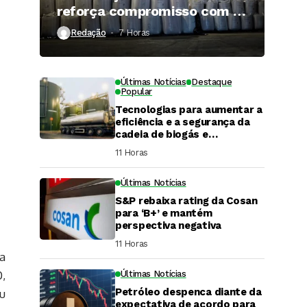
reforça compromisso com a
qualidade
Redação
7 Horas ⁮
Últimas Notícias
Destaque
Popular
Tecnologias para aumentar a
eficiência e a segurança da
cadeia de biogás e
biometano são destaque em
11 Horas ⁮
Fórum do setor
Últimas Notícias
S&P rebaixa rating da Cosan
para ‘B+’ e mantém
perspectiva negativa
11 Horas ⁮
a
,
Últimas Notícias
DaCana Cast
Petróleo despenca diante da
u
Fenasucro 2026
expectativa de acordo para