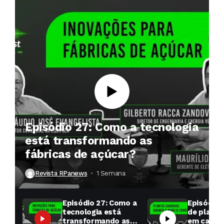
Episódio 27: Como a tecnologia
está transformando as
fábricas de açúcar?
Revista RPanews
1 Semana ⁮
Episódio 27: Como a
Episódio 
tecnologia está
de planta
transformando as
em cana: 