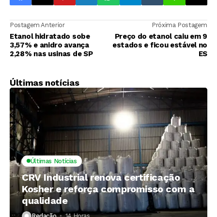
Postagem Anterior
Próxima Postagem
Etanol hidratado sobe
Preço do etanol caiu em 9
3,57% e anidro avança
estados e ficou estável no
2,28% nas usinas de SP
ES
Últimas notícias
Últimas Notícias
CRV Industrial renova certificação
Kosher e reforça compromisso com a
qualidade
Redação
14 Horas ⁮