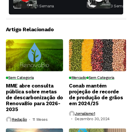
fábricas de açúcar?
começar 
1 Semana ⁮
3 Semanas ⁮
toda a di
Artigo Relacionado
Sem Categoria
Mercado
Sem Categoria
MME abre consulta
Conab mantém
pública sobre metas
projeção de recorde
de descarbonização do
de produção de grãos
RenovaBio para 2026-
em 2024/25
2035
Jornalismo1
Dezembro 30, 2024
Redação
11 Meses ⁮