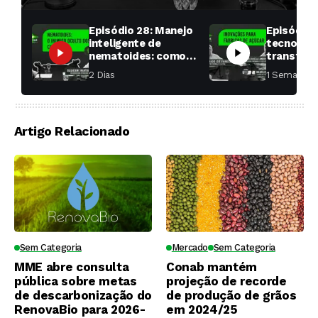
Episódio 28: Manejo
Episódio 
inteligente de
tecnologi
nematoides: como
transfor
aumentar a
fábricas 
2 Dias ⁮
1 Semana ⁮
produtividade das
soqueiras?
Artigo Relacionado
Sem Categoria
Mercado
Sem Categoria
MME abre consulta
Conab mantém
pública sobre metas
projeção de recorde
de descarbonização do
de produção de grãos
RenovaBio para 2026-
em 2024/25