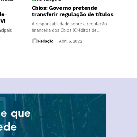
Cbios: Governo pretende
de-
transferir regulação de títulos
VI
A responsabilidade sobre a regulação
cipais
financeira dos Cbios (Créditos de
..
Descarbonização) poderá...
Redação
Abril 6, 2022