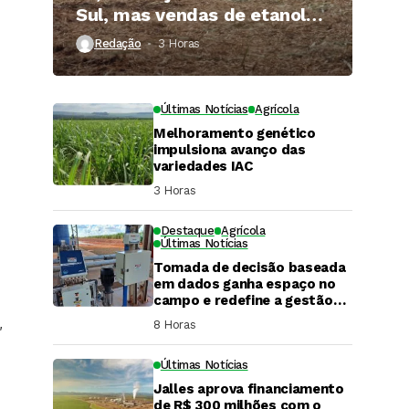
Sul, mas vendas de etanol
superam 3 bilhões de litros
Redação
3 Horas ⁮
Últimas Notícias
Agrícola
Melhoramento genético
impulsiona avanço das
variedades IAC
3 Horas ⁮
Destaque
Agrícola
Últimas Notícias
Tomada de decisão baseada
em dados ganha espaço no
campo e redefine a gestão
hídrica das propriedades
,
8 Horas ⁮
rurais
Últimas Notícias
Jalles aprova financiamento
DaCana Cast
de R$ 300 milhões com o