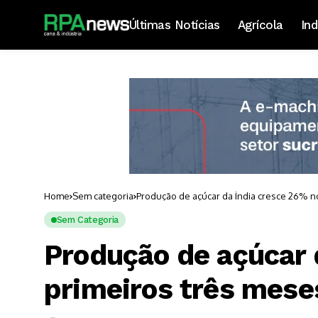
Últimas Notícias
Agrícola
Ind
Home
Sem categoria
Produção de açúcar da Índia cresce 26% no
Sem Categoria
Produção de açúcar 
primeiros três mese