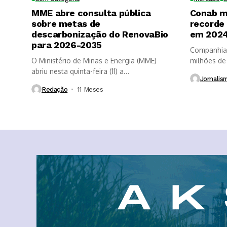
MME abre consulta pública
Conab m
sobre metas de
recorde
descarbonização do RenovaBio
em 202
para 2026-2035
Companhia 
O Ministério de Minas e Energia (MME)
milhões de
abriu nesta quinta-feira (11) a...
do...
Jornalis
Redação
11 Meses ⁮