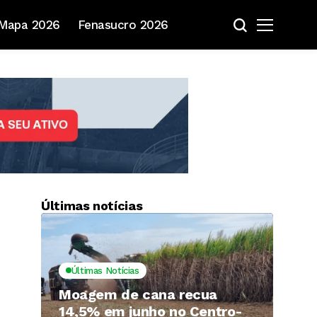
Mapa 2026
Fenasucro 2026
Últimas notícias
s
Últimas Notícias
Moagem de cana recua
14,5% em junho no Centro-