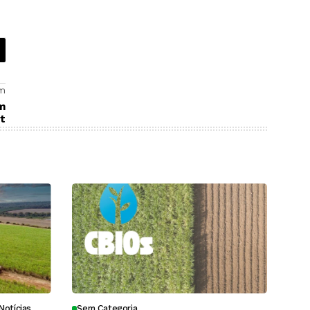
dade das
soqueira
s?
em
em
 t
Notícias
Sem Categoria