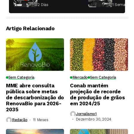
aumentar a
fábricas 
2 Dias ⁮
1 Semana ⁮
produtividade das
soqueiras?
Artigo Relacionado
Sem Categoria
Mercado
Sem Categoria
MME abre consulta
Conab mantém
pública sobre metas
projeção de recorde
de descarbonização do
de produção de grãos
RenovaBio para 2026-
em 2024/25
2035
Jornalismo1
Dezembro 30, 2024
Redação
11 Meses ⁮