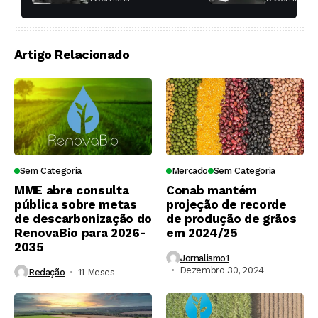
toda a di
Artigo Relacionado
Sem Categoria
Mercado
Sem Categoria
MME abre consulta
Conab mantém
pública sobre metas
projeção de recorde
de descarbonização do
de produção de grãos
RenovaBio para 2026-
em 2024/25
2035
Jornalismo1
Dezembro 30, 2024
Redação
11 Meses ⁮