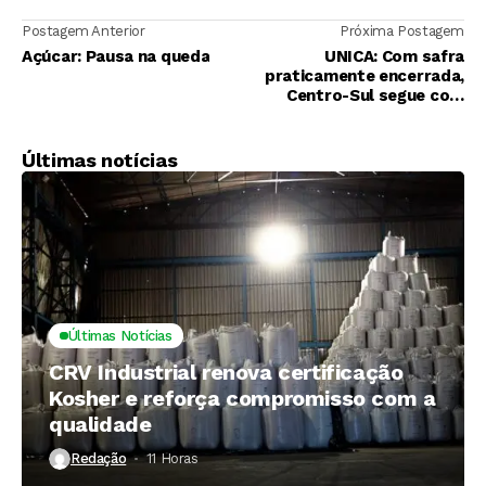
Postagem Anterior
Próxima Postagem
Açúcar: Pausa na queda
UNICA: Com safra
praticamente encerrada,
Centro-Sul segue com
moagem defasada e venda
de hidratado aquecida
Últimas notícias
Últimas Notícias
CRV Industrial renova certificação
Kosher e reforça compromisso com a
qualidade
Redação
11 Horas ⁮