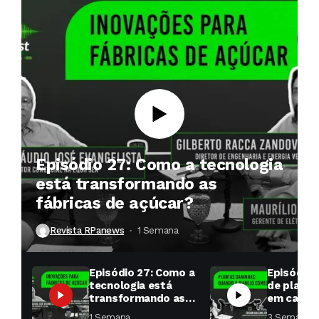
Episódio 27: Como a tecnologia
está transformando as
fábricas de açúcar?
Revista RPanews
1 Semana ⁮
Episódio 27: Como a
Episódio 
tecnologia está
de planta
transformando as
em cana: 
fábricas de açúcar?
começar 
1 Semana ⁮
3 Semanas ⁮