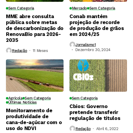
Sem Categoria
Mercado
Sem Categoria
MME abre consulta
Conab mantém
pública sobre metas
projeção de recorde
de descarbonização do
de produção de grãos
RenovaBio para 2026-
em 2024/25
2035
Jornalismo1
Dezembro 30, 2024
Redação
11 Meses ⁮
Agrícola
Sem Categoria
Sem Categoria
Últimas Notícias
Cbios: Governo
Monitoramento de
pretende transferir
produtividade de
regulação de títulos
cana-de-açúcar com o
uso do NDVI
Redação
Abril 6, 2022