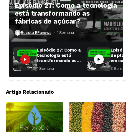
Episódio 27: Como a tecnologia
está transformando as
fábricas de açúcar?
Revista RPanews
1 Semana ⁮
Episódio 27: Como a
Episódio 
tecnologia está
de planta
transformando as
em cana: 
fábricas de açúcar?
começar 
1 Semana ⁮
3 Semanas ⁮
toda a di
Artigo Relacionado