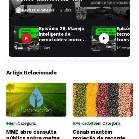
produtividade das soqueiras?
Revista RPanews
2 Dias ⁮
Episódio 28: Manejo
Episódio 
inteligente de
tecnologi
nematoides: como
transfor
aumentar a
fábricas 
2 Dias ⁮
1 Semana ⁮
produtividade das
soqueiras?
Artigo Relacionado
Sem Categoria
Mercado
Sem Categoria
MME abre consulta
Conab mantém
pública sobre metas
projeção de recorde