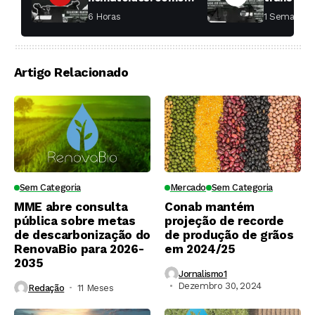
aumentar a
fábricas 
6 Horas ⁮
1 Semana ⁮
produtividade das
soqueiras?
Artigo Relacionado
Sem Categoria
Mercado
Sem Categoria
MME abre consulta
Conab mantém
pública sobre metas
projeção de recorde
de descarbonização do
de produção de grãos
RenovaBio para 2026-
em 2024/25
2035
Jornalismo1
Dezembro 30, 2024
Redação
11 Meses ⁮