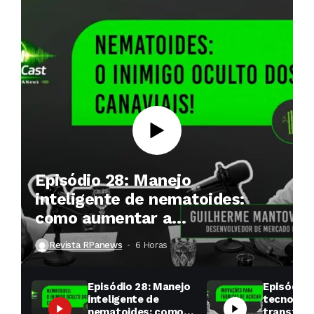
Episódio 28: Manejo
inteligente de nematoides:
como aumentar a
produtividade das soqueiras?
Revista RPanews
6 Horas ⁮
Episódio 28: Manejo
Episódio 
inteligente de
tecnologi
nematoides: como
transfor