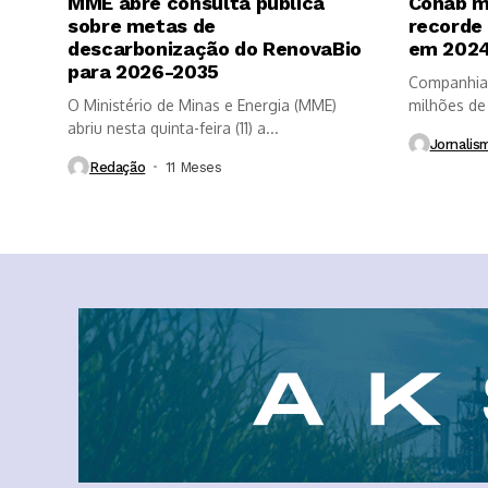
MME abre consulta pública
Conab m
sobre metas de
recorde
descarbonização do RenovaBio
em 202
para 2026-2035
Companhia 
O Ministério de Minas e Energia (MME)
milhões de
abriu nesta quinta-feira (11) a...
do...
Jornalis
Redação
11 Meses ⁮