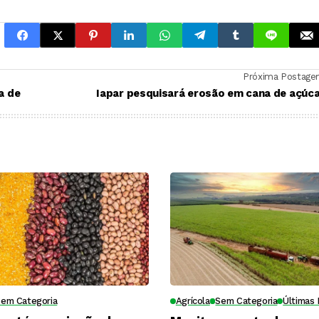
Próxima Postag
a de
Iapar pesquisará erosão em cana de açúc
Sem Categoria
Agrícola
Sem Categoria
Últimas 