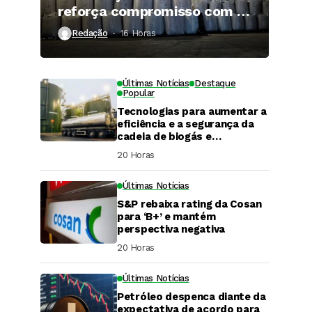
reforça compromisso com a
qualidade
Redação
16 Horas ⁮
Últimas Notícias
Destaque
Popular
Tecnologias para aumentar a
eficiência e a segurança da
cadeia de biogás e
biometano são destaque em
20 Horas ⁮
Fórum do setor
Últimas Notícias
S&P rebaixa rating da Cosan
para ‘B+’ e mantém
perspectiva negativa
20 Horas ⁮
Últimas Notícias
DaCana Cast
Petróleo despenca diante da
Fenasucro 2026
expectativa de acordo para