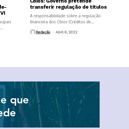
Cbios: Governo pretende
de-
transferir regulação de títulos
VI
A responsabilidade sobre a regulação
cipais
financeira dos Cbios (Créditos de
..
Descarbonização) poderá...
Redação
Abril 6, 2022