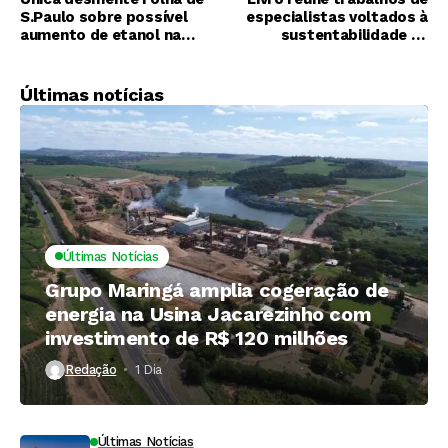
S.Paulo sobre possível
especialistas voltados à
aumento de etanol na
sustentabilidade na
gasolina
produção de cana-de-
açúcar
Últimas notícias
Últimas Notícias
Grupo Maringá amplia cogeração de
energia na Usina Jacarezinho com
investimento de R$ 120 milhões
Redação
1 Dia ⁮
Últimas Notícias