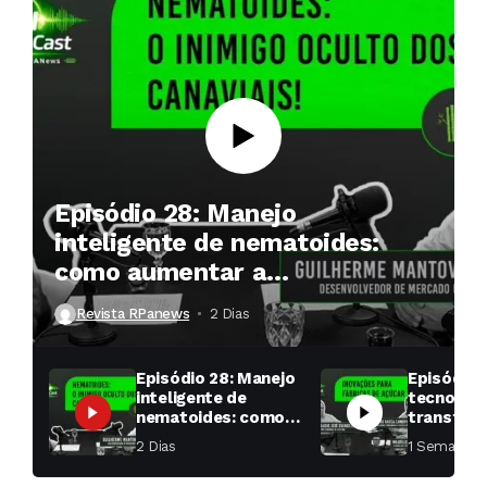
Episódio 28: Manejo
inteligente de nematoides:
como aumentar a
produtividade das soqueiras?
Revista RPanews
2 Dias ⁮
Episódio 28: Manejo
Episódio 
inteligente de
tecnologi
nematoides: como
transfor
aumentar a
fábricas 
2 Dias ⁮
1 Semana ⁮
produtividade das
soqueiras?