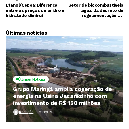
Etanol/Cepea: Diferença
Setor de biocombustíveis
entre os preços de anidro e
aguarda decreto de
hidratado diminui
regulamentação do
RenovaBio
Últimas notícias
Últimas Notícias
Grupo Maringá amplia cogeração de
energia na Usina Jacarezinho com
investimento de R$ 120 milhões
Redação
5 Horas ⁮