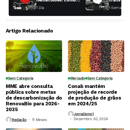
nematoides: como
transfor
aumentar a
fábricas 
1 Dia ⁮
1 Semana ⁮
produtividade das
soqueiras?
Artigo Relacionado
Sem Categoria
Mercado
Sem Categoria
MME abre consulta
Conab mantém
pública sobre metas
projeção de recorde
de descarbonização do
de produção de grãos
RenovaBio para 2026-
em 2024/25
2035
Jornalismo1
Dezembro 30, 2024
Redação
11 Meses ⁮