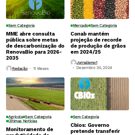
Sem Categoria
Mercado
Sem Categoria
MME abre consulta
Conab mantém
pública sobre metas
projeção de recorde
de descarbonização do
de produção de grãos
RenovaBio para 2026-
em 2024/25
2035
Jornalismo1
Dezembro 30, 2024
Redação
11 Meses ⁮
Agrícola
Sem Categoria
Sem Categoria
Últimas Notícias
Cbios: Governo
Monitoramento de
pretende transferir