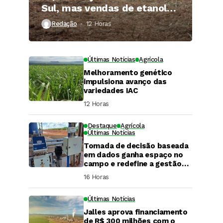
Sul, mas vendas de etanol
superam 3 bilhões de litros
Redação
12 Horas ⁮
Últimas Notícias
Agrícola
Melhoramento genético
impulsiona avanço das
variedades IAC
12 Horas ⁮
Destaque
Agrícola
Últimas Notícias
Tomada de decisão baseada
em dados ganha espaço no
campo e redefine a gestão
hídrica das propriedades
16 Horas ⁮
rurais
Últimas Notícias
Jalles aprova financiamento
DaCana Cast
de R$ 300 milhões com o