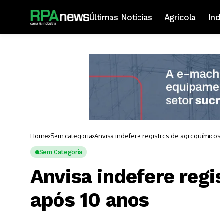
Últimas Notícias
Agrícola
Ind
Home
Sem categoria
Anvisa indefere registros de agroquímico
Sem Categoria
Anvisa indefere reg
após 10 anos