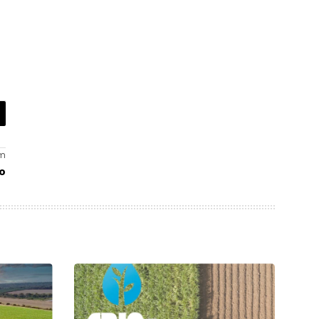
dade das
soqueira
s?
em
io