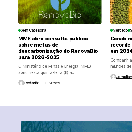
Sem Categoria
Mercado
MME abre consulta pública
Conab m
sobre metas de
recorde
descarbonização do RenovaBio
em 202
para 2026-2035
Companhia 
O Ministério de Minas e Energia (MME)
milhões de
abriu nesta quinta-feira (11) a...
do...
Jornalis
Redação
11 Meses ⁮