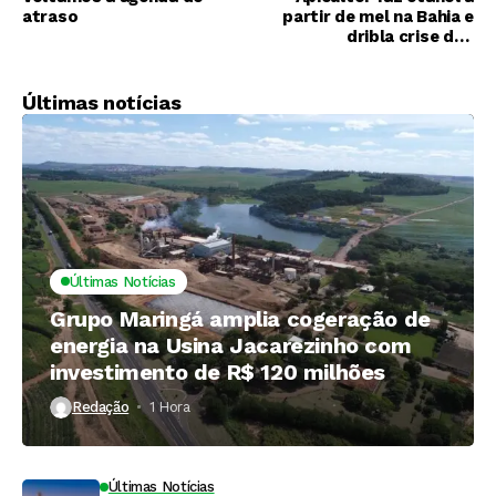
atraso
partir de mel na Bahia e
dribla crise dos
combustíveis
Últimas notícias
Últimas Notícias
Grupo Maringá amplia cogeração de
energia na Usina Jacarezinho com
investimento de R$ 120 milhões
Redação
1 Hora ⁮
Últimas Notícias