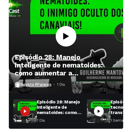
Episódio 28: Manejo
inteligente de nematoides:
como aumentar a
produtividade das soqueiras?
Revista RPanews
1 Dia ⁮
Episódio 28: Manejo
Episódio 
inteligente de
tecnologi
nematoides: como
transfor
aumentar a
fábricas 
1 Dia ⁮
1 Semana ⁮
produtividade das
soqueiras?