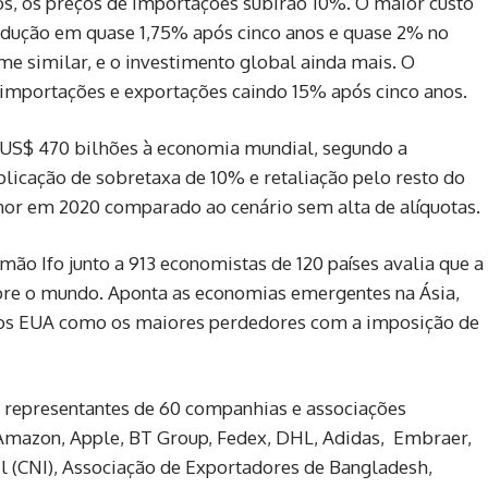
os, os preços de importações subirão 10%. O maior custo
odução em quase 1,75% após cinco anos e quase 2% no
e similar, e o investimento global ainda mais. O
importações e exportações caindo 15% após cinco anos.
 US$ 470 bilhões à economia mundial, segundo a
licação de sobretaxa de 10% e retaliação pelo resto do
or em 2020 comparado ao cenário sem alta de alíquotas.
mão Ifo junto a 913 economistas de 120 países avalia que a
bre o mundo. Aponta as economias emergentes na Ásia,
rios EUA como os maiores perdedores com a imposição de
 representantes de 60 companhias e associações
, Amazon, Apple, BT Group, Fedex, DHL, Adidas, Embraer,
il (CNI), Associação de Exportadores de Bangladesh,