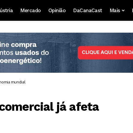
ústria
Mercado
Opinião
DaCanaCast
Mais
onomia mundial
comercial já afeta