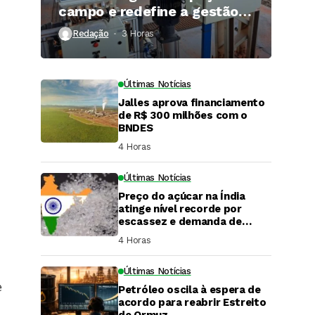
campo e redefine a gestão
hídrica das propriedades
Redação
3 Horas ⁮
rurais
Últimas Notícias
Jalles aprova financiamento
de R$ 300 milhões com o
BNDES
4 Horas ⁮
Últimas Notícias
Preço do açúcar na Índia
atinge nível recorde por
escassez e demanda de
festivais
4 Horas ⁮
Últimas Notícias
e
Petróleo oscila à espera de
DaCana Cast
acordo para reabrir Estreito
de Ormuz