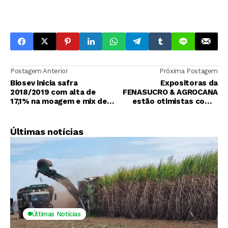
Postagem Anterior
Próxima Postagem
Biosev inicia safra
Expositoras da
2018/2019 com alta de
FENASUCRO & AGROCANA
17,1% na moagem e mix de
estão otimistas com a
etanol recorde dos últimos
retomada do setor
7 anos
sucroenergético
Últimas notícias
Últimas Notícias