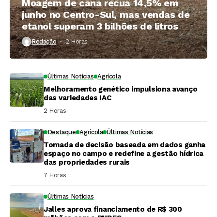
Moagem de cana recua 14,5% em
junho no Centro-Sul, mas vendas de
etanol superam 3 bilhões de litros
Redação
2 Horas ⁮
Últimas Notícias
Agrícola
Melhoramento genético impulsiona avanço
das variedades IAC
2 Horas ⁮
Destaque
Agrícola
Últimas Notícias
Tomada de decisão baseada em dados ganha
espaço no campo e redefine a gestão hídrica
das propriedades rurais
7 Horas ⁮
Últimas Notícias
Jalles aprova financiamento de R$ 300