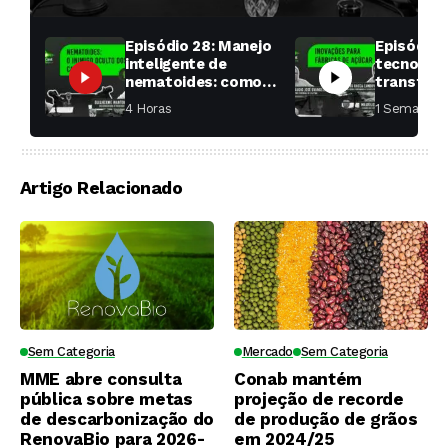
Episódio 28: Manejo
Episódio 
inteligente de
tecnologi
nematoides: como
transfor
aumentar a
fábricas 
4 Horas ⁮
1 Semana ⁮
produtividade das
soqueiras?
Artigo Relacionado
Sem Categoria
Mercado
Sem Categoria
MME abre consulta
Conab mantém
pública sobre metas
projeção de recorde
de descarbonização do
de produção de grãos
RenovaBio para 2026-
em 2024/25