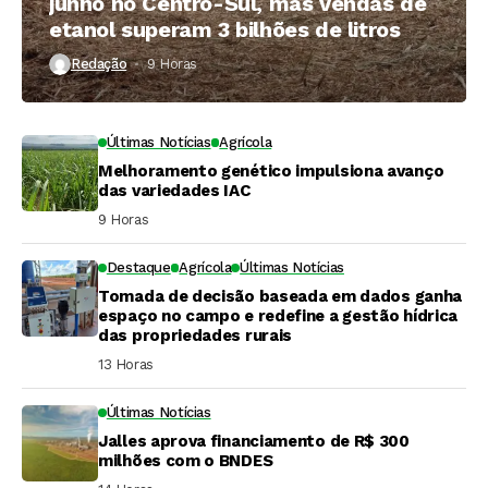
junho no Centro-Sul, mas vendas de
etanol superam 3 bilhões de litros
Redação
9 Horas ⁮
Últimas Notícias
Agrícola
Melhoramento genético impulsiona avanço
das variedades IAC
9 Horas ⁮
Destaque
Agrícola
Últimas Notícias
Tomada de decisão baseada em dados ganha
espaço no campo e redefine a gestão hídrica
das propriedades rurais
13 Horas ⁮
Últimas Notícias
Jalles aprova financiamento de R$ 300
milhões com o BNDES