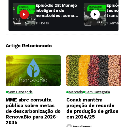
Episódio 28: Manejo
Episódio 
inteligente de
tecnologi
nematoides: como
transfor
aumentar a
fábricas 
11 Horas ⁮
1 Semana ⁮
produtividade das
soqueiras?
Artigo Relacionado
Sem Categoria
Mercado
Sem Categoria
MME abre consulta
Conab mantém
pública sobre metas
projeção de recorde
de descarbonização do
de produção de grãos
RenovaBio para 2026-
em 2024/25
2035
Jornalismo1