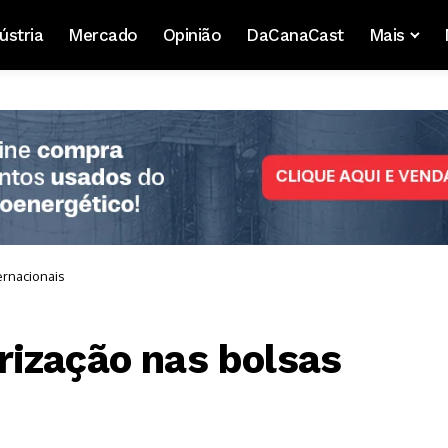
ústria
Mercado
Opinião
DaCanaCast
Mais
ernacionais
ização nas bolsas