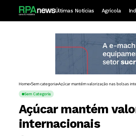
Últimas Notícias
Agrícola
Ind
Home
Sem categoria
Açúcar mantém valorização nas bolsas int
Sem Categoria
Açúcar mantém valor
internacionais