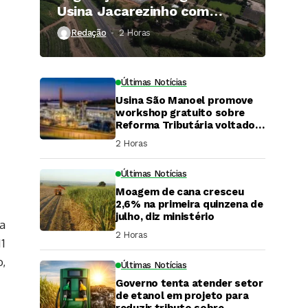
Usina Jacarezinho com
investimento de R$ 120
Redação
2 Horas ⁮
milhões
Últimas Notícias
Usina São Manoel promove
workshop gratuito sobre
Reforma Tributária voltado
ao agronegócio.
2 Horas ⁮
Últimas Notícias
Moagem de cana cresceu
2,6% na primeira quinzena de
julho, diz ministério
va
2 Horas ⁮
11
,
Últimas Notícias
Governo tenta atender setor
DaCana Cast
de etanol em projeto para
reduzir tributo sobre