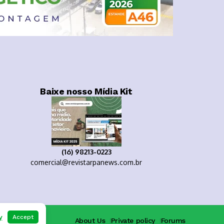
Baixe nosso Mídia Kit
(16) 98213-0223
comercial@revistarpanews.com.br
y
Accept
About Us
Private policy
Forums