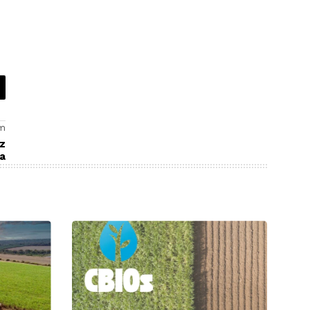
dade das
soqueira
s?
em
iz
a