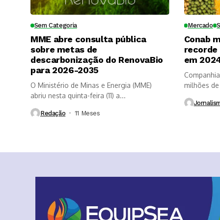
Sem Categoria
Mercado
MME abre consulta pública
Conab m
sobre metas de
recorde
descarbonização do RenovaBio
em 202
para 2026-2035
Companhia 
O Ministério de Minas e Energia (MME)
milhões de
abriu nesta quinta-feira (11) a...
do...
Jornalis
Redação
11 Meses ⁮