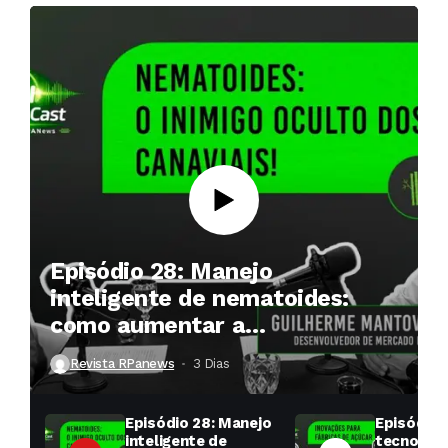
Episódio 28: Manejo
inteligente de nematoides:
como aumentar a
produtividade das soqueiras?
Revista RPanews
3 Dias ⁮
Episódio 28: Manejo
Episódio 
inteligente de
tecnologi