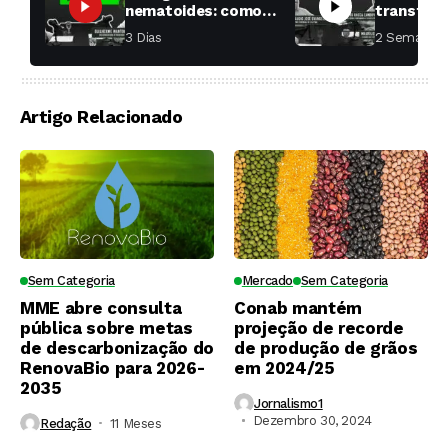
nematoides: como
transfor
aumentar a
fábricas 
3 Dias ⁮
2 Semanas ⁮
produtividade das
soqueiras?
Artigo Relacionado
Sem Categoria
Mercado
Sem Categoria
MME abre consulta
Conab mantém
pública sobre metas
projeção de recorde
de descarbonização do
de produção de grãos
RenovaBio para 2026-
em 2024/25
2035
Jornalismo1
Dezembro 30, 2024
Redação
11 Meses ⁮