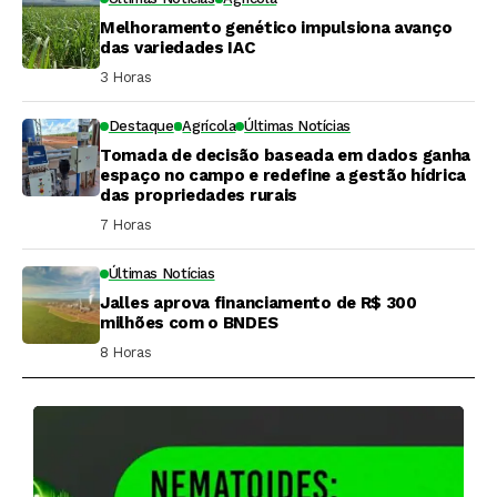
Melhoramento genético impulsiona avanço
das variedades IAC
3 Horas ⁮
Destaque
Agrícola
Últimas Notícias
Tomada de decisão baseada em dados ganha
espaço no campo e redefine a gestão hídrica
das propriedades rurais
7 Horas ⁮
Últimas Notícias
Jalles aprova financiamento de R$ 300
milhões com o BNDES
8 Horas ⁮