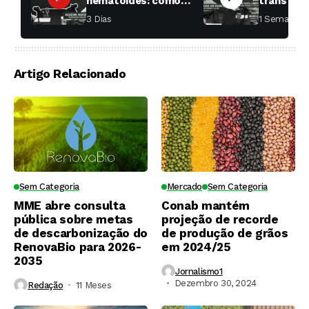
nematoides: como
transfor
aumentar a
fábricas 
3 Dias ⁮
1 Semana ⁮
produtividade das
soqueiras?
Artigo Relacionado
Sem Categoria
Mercado
Sem Categoria
MME abre consulta
Conab mantém
pública sobre metas
projeção de recorde
de descarbonização do
de produção de grãos
RenovaBio para 2026-
em 2024/25
2035
Jornalismo1
Dezembro 30, 2024
Redação
11 Meses ⁮