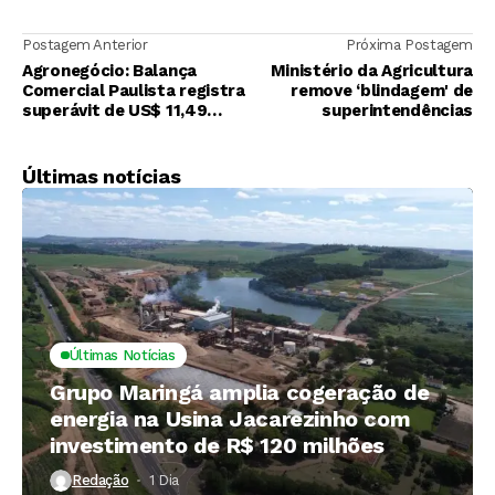
Postagem Anterior
Próxima Postagem
Agronegócio: Balança
Ministério da Agricultura
Comercial Paulista registra
remove ‘blindagem' de
superávit de US$ 11,49
superintendências
bilhões, aponta IEA
Últimas notícias
Últimas Notícias
Grupo Maringá amplia cogeração de
energia na Usina Jacarezinho com
investimento de R$ 120 milhões
Redação
1 Dia ⁮