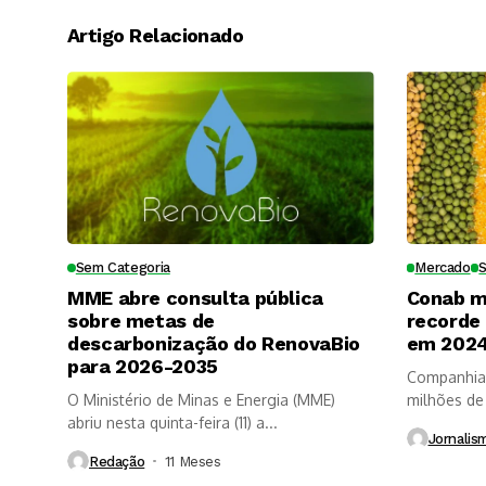
Artigo Relacionado
Sem Categoria
Mercado
MME abre consulta pública
Conab m
sobre metas de
recorde
descarbonização do RenovaBio
em 202
para 2026-2035
Companhia 
O Ministério de Minas e Energia (MME)
milhões de
abriu nesta quinta-feira (11) a...
do...
Jornalis
Redação
11 Meses ⁮