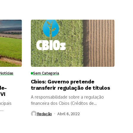
dade das
soqueira
s?
Notícias
Sem Categoria
Cbios: Governo pretende
de-
transferir regulação de títulos
VI
A responsabilidade sobre a regulação
cipais
financeira dos Cbios (Créditos de
..
Descarbonização) poderá...
Redação
Abril 6, 2022