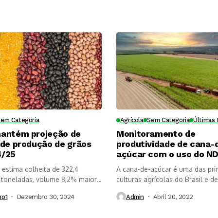
Sem Categoria
Agrícola
Sem Categoria
Últimas 
antém projeção de
Monitoramento de
 de produção de grãos
produtividade de cana-
4/25
açúcar com o uso do ND
estima colheita de 322,4
A cana-de-açúcar é uma das prin
 toneladas, volume 8,2% maior
culturas agrícolas do Brasil e de.
mo1
Dezembro 30, 2024
Admin
Abril 20, 2022