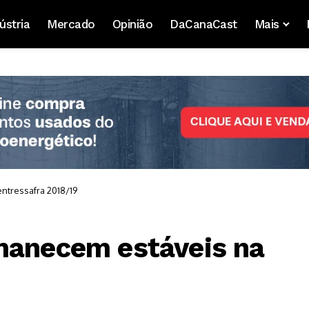
ústria
Mercado
Opinião
DaCanaCast
Mais
ntressafra 2018/19
manecem estáveis na