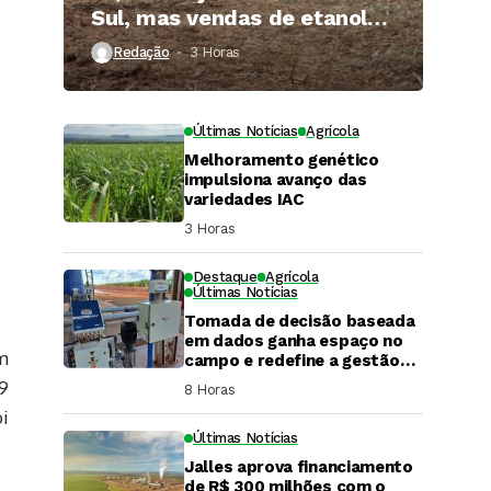
Sul, mas vendas de etanol
superam 3 bilhões de litros
Redação
3 Horas ⁮
Últimas Notícias
Agrícola
Melhoramento genético
impulsiona avanço das
variedades IAC
3 Horas ⁮
Destaque
Agrícola
Últimas Notícias
Tomada de decisão baseada
em dados ganha espaço no
m
campo e redefine a gestão
hídrica das propriedades
9
8 Horas ⁮
rurais
oi
Últimas Notícias
Jalles aprova financiamento
DaCana Cast
de R$ 300 milhões com o