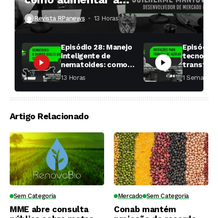
produtividade das soqueiras?
Revista RPanews
13 Horas ⁮
Episódio 28: Manejo
Episódio 
inteligente de
tecnologi
nematoides: como
transfor
aumentar a
fábricas 
13 Horas ⁮
1 Semana ⁮
produtividade das
soqueiras?
Artigo Relacionado
Sem Categoria
Mercado
Sem Categoria
MME abre consulta
Conab mantém