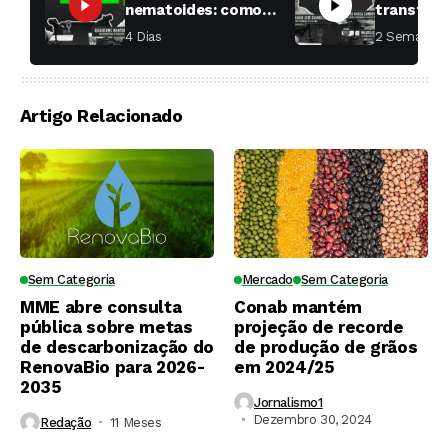
nematoides: como
transfor
aumentar a
fábricas 
4 Dias ⁮
2 Semanas ⁮
produtividade das
soqueiras?
Artigo Relacionado
Sem Categoria
Mercado
Sem Categoria
MME abre consulta
Conab mantém
pública sobre metas
projeção de recorde
de descarbonização do
de produção de grãos
RenovaBio para 2026-
em 2024/25
2035
Jornalismo1
Dezembro 30, 2024
Redação
11 Meses ⁮