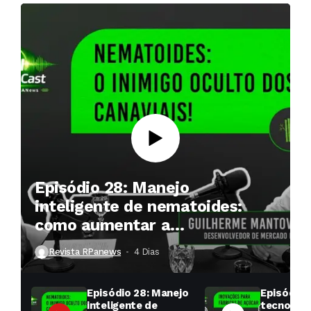
Episódio 28: Manejo
inteligente de nematoides:
como aumentar a
produtividade das soqueiras?
Revista RPanews
4 Dias ⁮
Episódio 28: Manejo
Episódio 
inteligente de
tecnologi