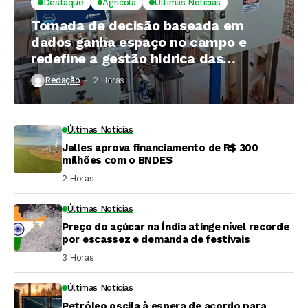
Destaque
Agrícola
Últimas Notícias
Tomada de decisão baseada em
dados ganha espaço no campo e
redefine a gestão hídrica das
propriedades rurais
Redação
2 Horas ⁮
Últimas Notícias
Jalles aprova financiamento de R$ 300
milhões com o BNDES
2 Horas ⁮
Últimas Notícias
Preço do açúcar na Índia atinge nível recorde
por escassez e demanda de festivais
3 Horas ⁮
Últimas Notícias
Petróleo oscila à espera de acordo para