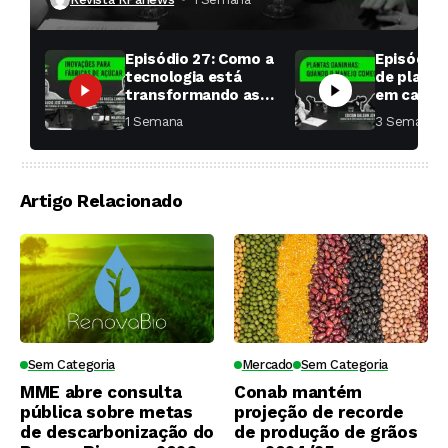
Episódio 27: Como a
Episódio 
tecnologia está
de planta
transformando as
em cana: 
fábricas de açúcar?
começar 
1 Semana ⁮
3 Semanas ⁮
toda a di
Artigo Relacionado
Sem Categoria
Mercado
Sem Categoria
MME abre consulta
Conab mantém
pública sobre metas
projeção de recorde
de descarbonização do
de produção de grãos