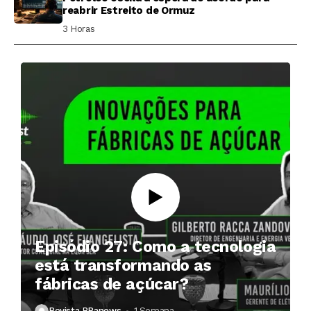
reabrir Estreito de Ormuz
3 Horas ⁮
Episódio 27: Como a tecnologia
está transformando as
fábricas de açúcar?
Revista RPanews
1 Semana ⁮