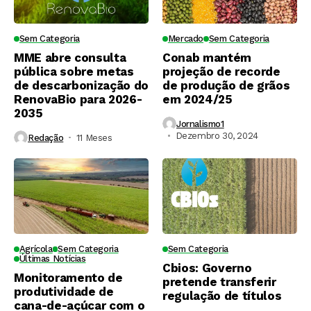
Sem Categoria
Mercado
Sem Categoria
MME abre consulta
Conab mantém
pública sobre metas
projeção de recorde
de descarbonização do
de produção de grãos
RenovaBio para 2026-
em 2024/25
2035
Jornalismo1
Dezembro 30, 2024
Redação
11 Meses ⁮
Agrícola
Sem Categoria
Sem Categoria
Últimas Notícias
Cbios: Governo
Monitoramento de
pretende transferir
produtividade de
regulação de títulos
cana-de-açúcar com o