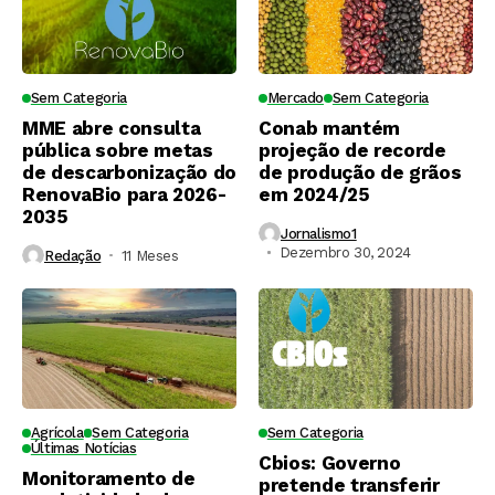
Sem Categoria
Mercado
Sem Categoria
MME abre consulta
Conab mantém
pública sobre metas
projeção de recorde
de descarbonização do
de produção de grãos
RenovaBio para 2026-
em 2024/25
2035
Jornalismo1
Dezembro 30, 2024
Redação
11 Meses ⁮
Agrícola
Sem Categoria
Sem Categoria
Últimas Notícias
Cbios: Governo
Monitoramento de
pretende transferir