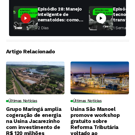
Episódio 28: Manejo
Episódio 
inteligente de
tecnologi
nematoides: como
transfor
aumentar a
fábricas 
2 Dias ⁮
1 Semana ⁮
produtividade das
soqueiras?
Artigo Relacionado
Últimas Notícias
Últimas Notícias
Grupo Maringá amplia
Usina São Manoel
cogeração de energia
promove workshop
na Usina Jacarezinho
gratuito sobre
com investimento de
Reforma Tributária
R$ 120 milhões
voltado ao