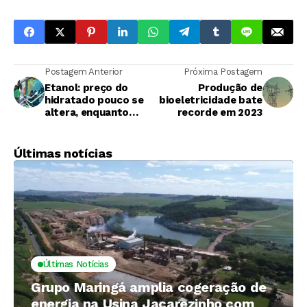
Postagem Anterior
Próxima Postagem
Etanol: preço do
Produção de
hidratado pouco se
bioeletricidade bate
altera, enquanto
recorde em 2023
anidro sobe
Últimas notícias
Últimas Notícias
Grupo Maringá amplia cogeração de
energia na Usina Jacarezinho com