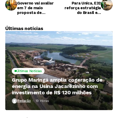
Governo vai avaliar
Para Unica, E32
em 7 de maio
reforça estratégia
proposta de
do Brasil em
aumento da mistura
segurança energética
de etanol na gasolina
e biocombustíveis
Últimas notícias
Últimas Notícias
Grupo Maringá amplia cogeração de
energia na Usina Jacarezinho com
investimento de R$ 120 milhões
Redação
19 Horas ⁮