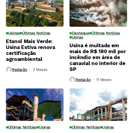
Usinas
Últimas Notícias
Destaque
Últimas Notícias
Usinas
Etanol Mais Verde:
Usina é multada em
Usina Estiva renova
mais de R$ 180 mil por
certificação
incêndio em área de
agroambiental
canavial no interior de
SP
Redação
2 Meses ⁮
Redação
11 Meses ⁮
Últimas Notícias
Usinas
Últimas Notícias
Usinas