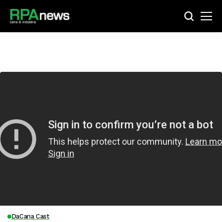
DaCana Cast