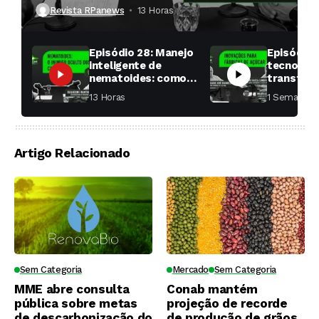
produtividade das soqueiras?
Revista RPanews
13 Horas ⁮
Episódio 28: Manejo
Episódio 
inteligente de
tecnologi
nematoides: como
transfor
aumentar a
fábricas 
13 Horas ⁮
1 Semana ⁮
produtividade das
soqueiras?
Artigo Relacionado
Sem Categoria
Mercado
Sem Categoria
MME abre consulta
Conab mantém
pública sobre metas
projeção de recorde
de descarbonização do
de produção de grãos