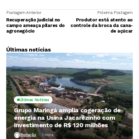
Postagem Anterior
Próxima Postagem
Recuperação judicial no
Produtor está atento ao
campo ameaça pilares do
controle da broca da cana-
agronegócio
de açúcar
Últimas notícias
Últimas Notícias
Grupo Maringá amplia cogeração de
energia na Usina Jacarezinho com
investimento de R$ 120 milhões
Redação
1 Hora ⁮