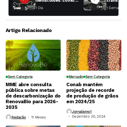
nematoides: como
transfor
aumentar a
fábricas 
1 Dia ⁮
1 Semana ⁮
produtividade das
soqueiras?
Artigo Relacionado
Sem Categoria
Mercado
Sem Categoria
MME abre consulta
Conab mantém
pública sobre metas
projeção de recorde
de descarbonização do
de produção de grãos
RenovaBio para 2026-
em 2024/25
2035
Jornalismo1
Dezembro 30, 2024
Redação
11 Meses ⁮