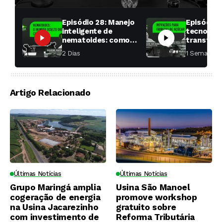
Episódio 28: Manejo
Episódio 
inteligente de
tecnologi
nematoides: como
transfor
aumentar a
fábricas 
2 Dias ⁮
1 Semana ⁮
produtividade das
soqueiras?
Artigo Relacionado
Últimas Notícias
Últimas Notícias
Grupo Maringá amplia
Usina São Manoel
cogeração de energia
promove workshop
na Usina Jacarezinho
gratuito sobre
com investimento de
Reforma Tributária