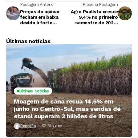
Postagem Anterior
Próxima Postagem
Preços do açúcar
Agro Paulista cresce
fecham em baixa
9,4% no primeiro
devido à forte
semestre de 2024,
produção de açúcar
puxado pelo setor
no Brasil
canavieiro
Últimas notícias
Últimas Notícias
Moagem de cana recua 14,5% em
junho no Centro-Sul, mas vendas de
etanol superam 3 bilhões de litros
Redação
52 Minutos ⁮