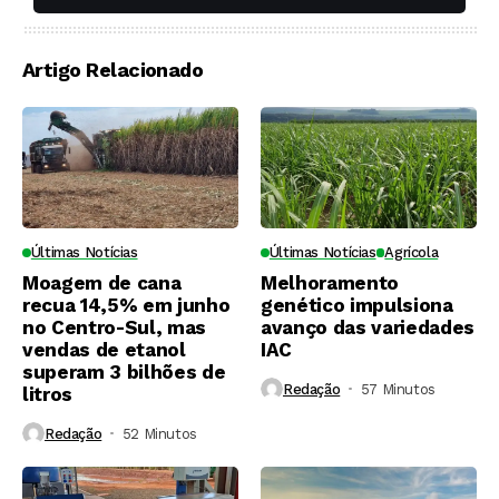
soqueiras?
Artigo Relacionado
Últimas Notícias
Últimas Notícias
Agrícola
Moagem de cana
Melhoramento
recua 14,5% em junho
genético impulsiona
no Centro-Sul, mas
avanço das variedades
vendas de etanol
IAC
superam 3 bilhões de
Redação
57 Minutos ⁮
litros
Redação
52 Minutos ⁮