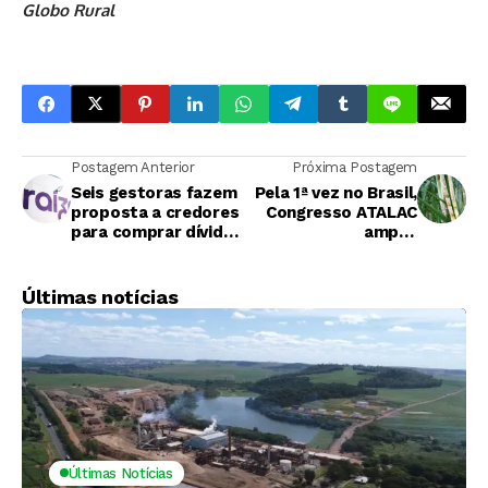
Globo Rural
Postagem Anterior
Próxima Postagem
Seis gestoras fazem
Pela 1ª vez no Brasil,
proposta a credores
Congresso ATALAC
para comprar dívida
amplia
da Raízen
oportunidades para
a indústria da
bioenergia
Últimas notícias
Últimas Notícias