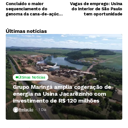
Concluído o maior
Vagas de emprego: Usina
sequenciamento do
do interior de São Paulo
genoma da cana-de-açúcar
tem oportunidade
comercial
Últimas notícias
Últimas Notícias
Grupo Maringá amplia cogeração de
energia na Usina Jacarezinho com
investimento de R$ 120 milhões
Redação
1 Dia ⁮