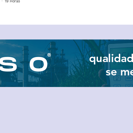
19 Horas ⁮