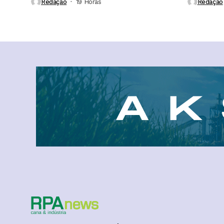
Redação
19 Horas ⁮
Redação