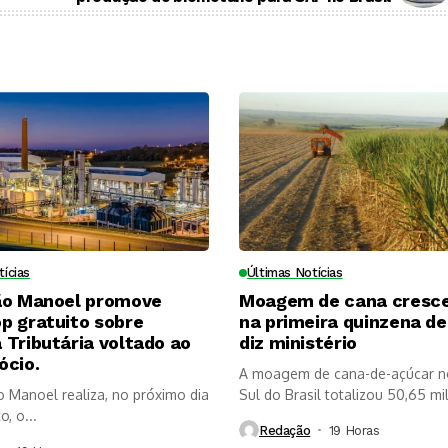
tícias
Últimas Notícias
ão Manoel promove
Moagem de cana cresc
p gratuito sobre
na primeira quinzena de 
Tributária voltado ao
diz ministério
ócio.
A moagem de cana-de-açúcar n
o Manoel realiza, no próximo dia
Sul do Brasil totalizou 50,65 mi
, o...
Redação
19 Horas ⁮