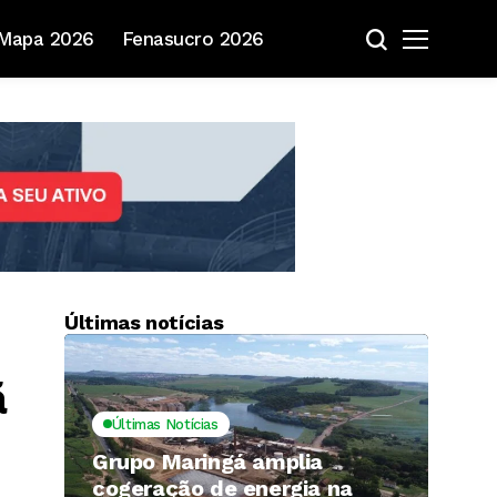
Mapa 2026
Fenasucro 2026
Últimas notícias
ã
Últimas Notícias
Grupo Maringá amplia
cogeração de energia na