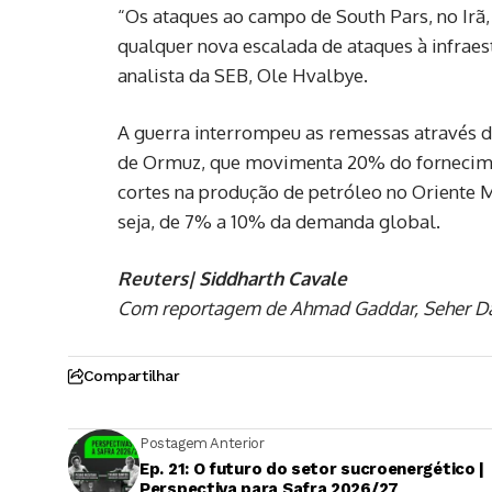
“Os ataques ao campo de South Pars, no Irã,
qualquer nova escalada de ataques à infraest
analista da SEB, Ole Hvalbye.
A guerra interrompeu as remessas através da
de Ormuz, que movimenta 20% do fornecimen
cortes na produção de petróleo no Oriente M
seja, de 7% a 10% da demanda global.
Reuters| Siddharth Cavale
Com reportagem de Ahmad Gaddar, Seher Dare
Compartilhar
Postagem Anterior
Ep. 21: O futuro do setor sucroenergético |
Perspectiva para Safra 2026/27