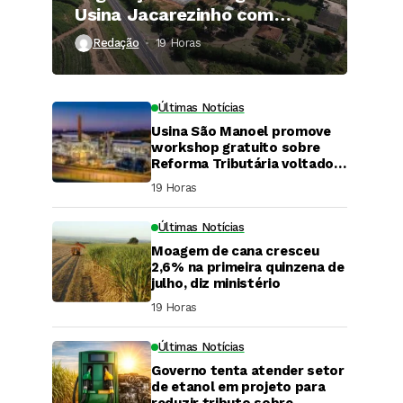
Usina Jacarezinho com
investimento de R$ 120
Redação
19 Horas ⁮
milhões
Últimas Notícias
Usina São Manoel promove
workshop gratuito sobre
Reforma Tributária voltado
ao agronegócio.
19 Horas ⁮
Últimas Notícias
Moagem de cana cresceu
2,6% na primeira quinzena de
julho, diz ministério
19 Horas ⁮
Últimas Notícias
Governo tenta atender setor
DaCana Cast
de etanol em projeto para
reduzir tributo sobre