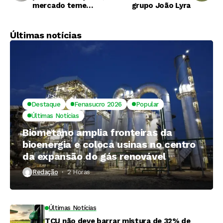
mercado teme
grupo João Lyra
aumento da oferta
global
Últimas notícias
Destaque
Fenasucro 2026
Popular
Últimas Notícias
Biometano amplia fronteiras da
bioenergia e coloca usinas no centro
da expansão do gás renovável
Redação
2 Horas ⁮
Últimas Notícias
TCU não deve barrar mistura de 32% de