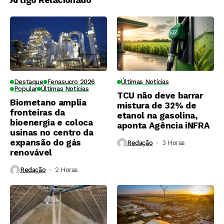
Destaque
Fenasucro 2026
Últimas Notícias
Popular
Últimas Notícias
TCU não deve barrar
Biometano amplia
mistura de 32% de
fronteiras da
etanol na gasolina,
bioenergia e coloca
aponta Agência iNFRA
usinas no centro da
expansão do gás
Redação
3 Horas ⁮
renovável
Redação
2 Horas ⁮