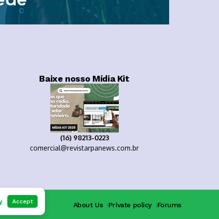
Baixe nosso Mídia Kit
(16) 98213-0223
comercial@revistarpanews.com.br
y
Accept
About Us
Private policy
Forums