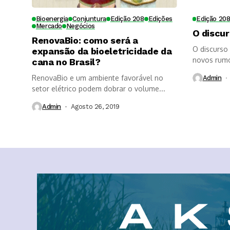
Bioenergia
Conjuntura
Edição 208
Edições
Edição 20
Mercado
Negócios
O discu
RenovaBio: como será a
O discurso
expansão da bioeletricidade da
novos rumo
cana no Brasil?
RenovaBio e um ambiente favorável no
Admin
setor elétrico podem dobrar o volume...
Admin
Agosto 26, 2019