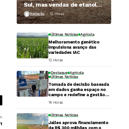
Sul, mas vendas de etanol
superam 3 bilhões de litros
Redação
12 Horas ⁮
Últimas Notícias
Agrícola
Melhoramento genético
impulsiona avanço das
variedades IAC
12 Horas ⁮
Destaque
Agrícola
Últimas Notícias
Tomada de decisão baseada
em dados ganha espaço no
campo e redefine a gestão
hídrica das propriedades
16 Horas ⁮
rurais
Últimas Notícias
em
Jalles aprova financiamento
71
DaCana Cast
de R$ 300 milhões com o