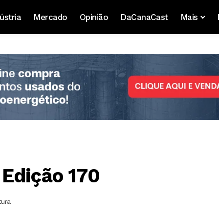
ústria
Mercado
Opinião
DaCanaCast
Mais
 Edição 170
tura