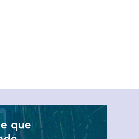
dade das
soqueira
s?