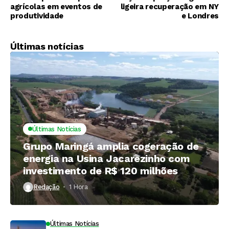
agrícolas em eventos de
ligeira recuperação em NY
produtividade
e Londres
Últimas notícias
Últimas Notícias
Grupo Maringá amplia cogeração de
energia na Usina Jacarezinho com
investimento de R$ 120 milhões
Redação
1 Hora ⁮
Últimas Notícias