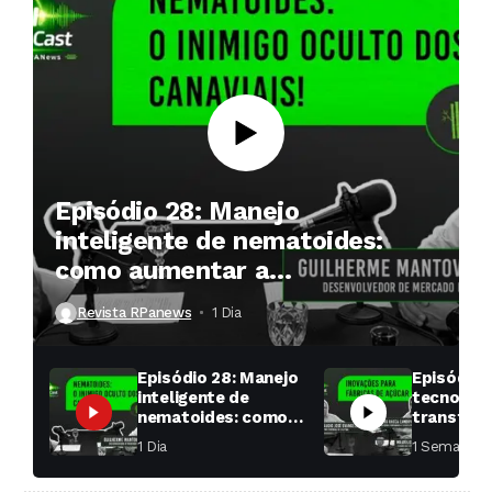
Episódio 28: Manejo
inteligente de nematoides:
como aumentar a
produtividade das soqueiras?
Revista RPanews
1 Dia ⁮
Episódio 28: Manejo
Episódio 
inteligente de
tecnologi
nematoides: como
transfor
aumentar a
fábricas 
1 Dia ⁮
1 Semana ⁮
produtividade das
soqueiras?