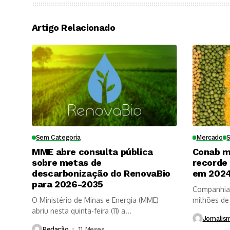
Artigo Relacionado
Sem Categoria
Mercado
MME abre consulta pública
Conab m
sobre metas de
recorde
descarbonização do RenovaBio
em 202
para 2026-2035
Companhia 
O Ministério de Minas e Energia (MME)
milhões de
abriu nesta quinta-feira (11) a...
do...
Jornalis
Redação
11 Meses ⁮