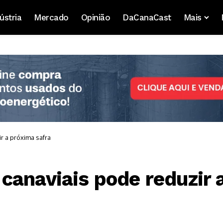
ústria
Mercado
Opinião
DaCanaCast
Mais
r a próxima safra
canaviais pode reduzir 