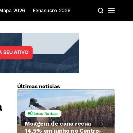
Mapa 2026
Fenasucro 2026
Últimas notícias
a
Últimas Notícias
Moagem de cana recua
14,5% em junho no Centro-