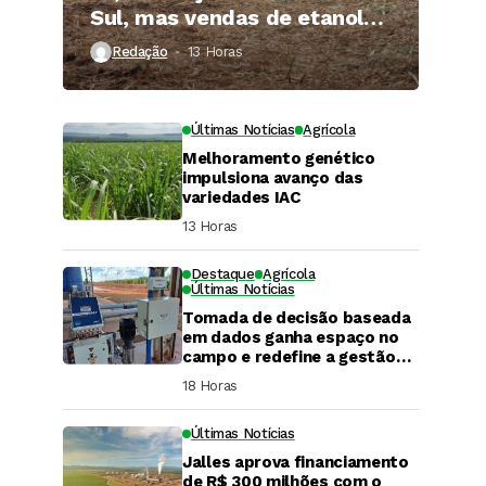
Sul, mas vendas de etanol
superam 3 bilhões de litros
Redação
13 Horas ⁮
Últimas Notícias
Agrícola
Melhoramento genético
impulsiona avanço das
variedades IAC
13 Horas ⁮
Destaque
Agrícola
Últimas Notícias
Tomada de decisão baseada
em dados ganha espaço no
campo e redefine a gestão
hídrica das propriedades
18 Horas ⁮
rurais
Últimas Notícias
Jalles aprova financiamento
DaCana Cast
de R$ 300 milhões com o